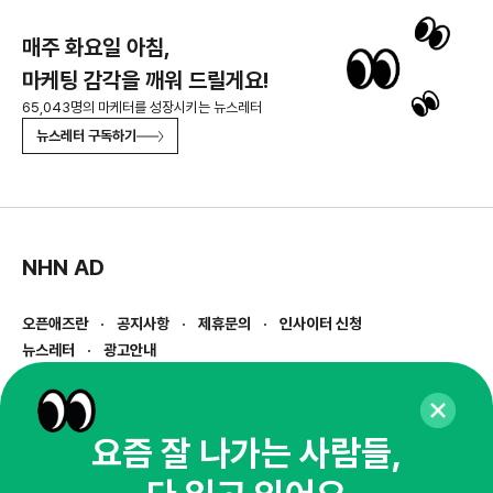
매주 화요일 아침,
마케팅 감각을 깨워 드릴게요!
65,043명의 마케터를 성장시키는 뉴스레터
뉴스레터 구독하기
NHN AD
오픈애즈란
공지사항
제휴문의
인사이터 신청
뉴스레터
광고안내
경기도 성남시 분당구 대왕판교로645번길 16
대표 : 심도섭
사업자등록번호 : 144-81-27690(
사업자정보확인
)
요즘 잘 나가는 사람들,
통신판매업신고번호 : 2014-경기성남-1023
호스팅서비스사업자 : 오픈애즈