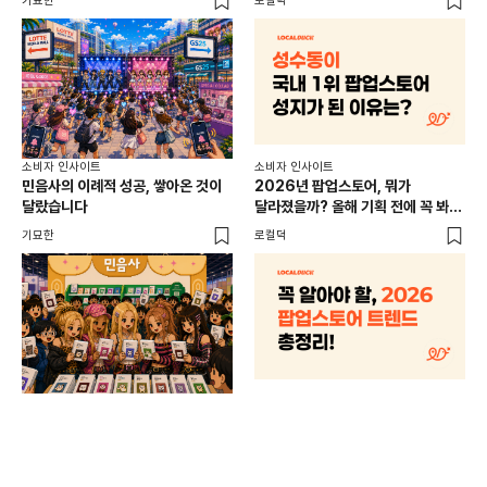
기묘한
로컬덕
썸트
소비
소비자 인사이트
소비자 인사이트
CR
민음사의 이례적 성공, 쌓아온 것이
2026년 팝업스토어, 뭐가
개
달랐습니다
달라졌을까? 올해 기획 전에 꼭 봐야
할 트렌드 4가지
DX
기묘한
로컬덕