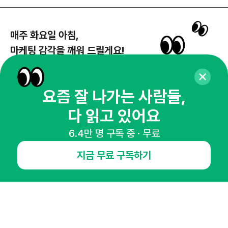
매주 화요일 아침,
마케팅 감각을 깨워 드릴게요!
65,043명의 마케터를 성장시키는 뉴스레터
뉴스레터 구독하기
요즘 잘 나가는 사람들,
다 읽고 있어요
6.4만 명 구독 중 · 무료
NHN AD
지금 무료 구독하기
오픈애즈란
공지사항
제휴문의
인사이터 신청
뉴스레터
광고안내
경기도 성남시 분당구 대왕판교로645번길 16
대표 : 심도섭
사업자등록번호 : 144-81-27690(
사업자정보확인
)
통신판매업신고번호 : 2014-경기성남-1023