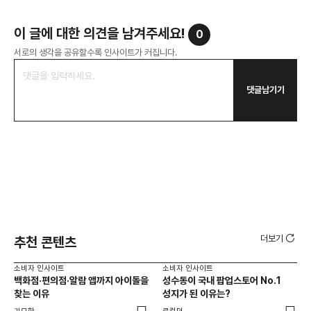
이 글에 대한 의견을 남겨주세요!
0
서로의 생각을 공유할수록 인사이트가 커집니다.
댓글남기기
더보기
추천 콘텐츠
소비자 인사이트
소비자 인사이트
소비
백화점·편의점·알람 앱까지 아이돌을
성수동이 국내 팝업스토어 No.1
외국
찾는 이유
성지가 된 이유는?
남
이