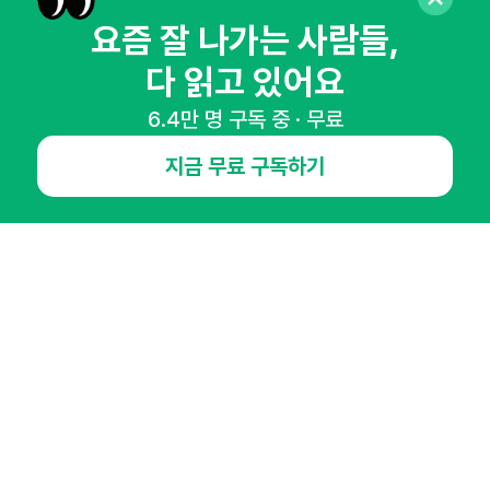
요즘 잘 나가는 사람들,
다 읽고 있어요
6.4만 명 구독 중 · 무료
NHN AD
지금 무료 구독하기
오픈애즈란
공지사항
제휴문의
인사이터 신청
뉴스레터
광고안내
경기도 성남시 분당구 대왕판교로645번길 16
대표 : 심도섭
사업자등록번호 : 144-81-27690(
사업자정보확인
)
통신판매업신고번호 : 2014-경기성남-1023
호스팅서비스사업자 : 오픈애즈
서비스•광고 문의 :
1800-2198
이메일 :
openads@openads.co.kr
이용약관
개인정보처리방침