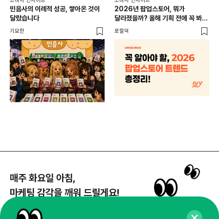
소비자 인사이트
소비자 인사이트
CR
민음사의 이례적 성공, 쌓아온 것이
2026년 팝업스토어, 뭐가
개
달랐습니다
달라졌을까? 올해 기획 전에 꼭 봐야
할 트렌드 4가지
DX
기묘한
로컬덕
매주 화요일 아침,
마케팅 감각을 깨워 드릴게요!
65,043명의 마케터를 성장시키는 뉴스레터
뉴스레터 구독하기