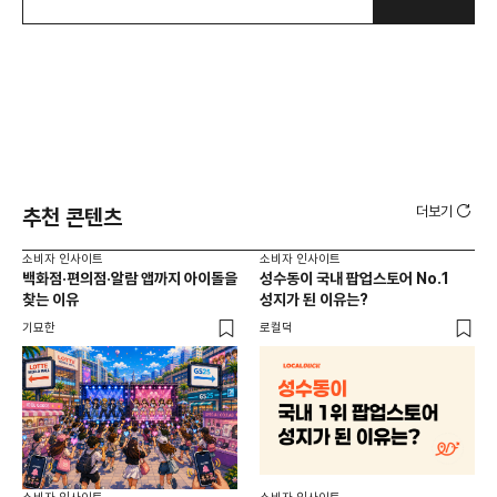
더보기
추천 콘텐츠
소비자 인사이트
소비자 인사이트
소비
백화점·편의점·알람 앱까지 아이돌을
성수동이 국내 팝업스토어 No.1
외국
찾는 이유
성지가 된 이유는?
남
이
기묘한
로컬덕
썸트
소비