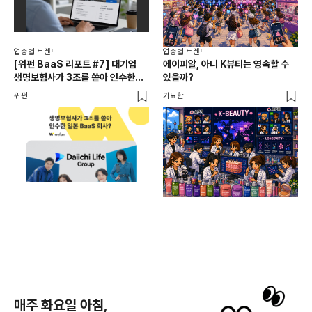
업종별 트렌드
업종별 트렌드
업종
[위펀 BaaS 리포트 #7] 대기업
에이피알, 아니 K뷰티는 영속할 수
민음
생명보험사가 3조를 쏟아 인수한
있을까?
달
일본 BaaS 회사의 정체는?
위펀
기묘한
기묘
매주 화요일 아침,