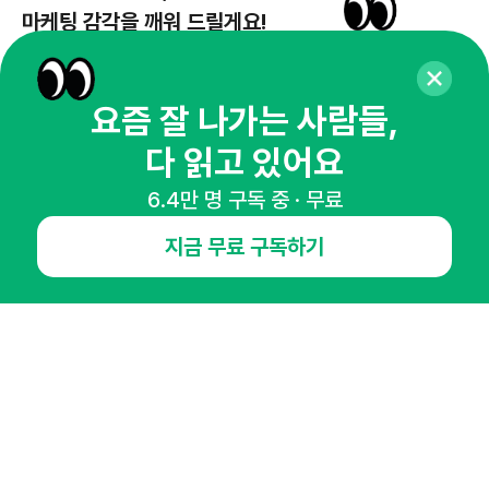
마케팅 감각을 깨워 드릴게요!
65,043명의 마케터를 성장시키는 뉴스레터
뉴스레터 구독하기
요즘 잘 나가는 사람들,
다 읽고 있어요
6.4만 명 구독 중 · 무료
NHN AD
지금 무료 구독하기
오픈애즈란
공지사항
제휴문의
인사이터 신청
뉴스레터
광고안내
경기도 성남시 분당구 대왕판교로645번길 16
대표 : 심도섭
사업자등록번호 : 144-81-27690(
사업자정보확인
)
통신판매업신고번호 : 2014-경기성남-1023
호스팅서비스사업자 : 오픈애즈
서비스•광고 문의 :
1800-2198
이메일 :
openads@openads.co.kr