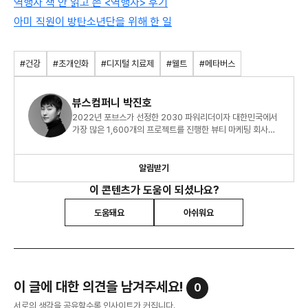
역행자 책 안 읽고 쓴 <역행자> 후기
아미 직원이 방탄소년단을 위해 한 일
#건강
#초개인화
#디지털 치료제
#웰트
#메타버스
뷰스컴퍼니 박진호
2022년 포브스가 선정한 2030 파워리더이자 대한민국에서
가장 많은 1,600개의 프로젝트를 진행한 뷰티 마케팅 회사
CEO 박진호입니다.
알림받기
이 콘텐츠가 도움이 되셨나요?
도움돼요
아쉬워요
이 글에 대한 의견을 남겨주세요!
0
서로의 생각을 공유할수록 인사이트가 커집니다.