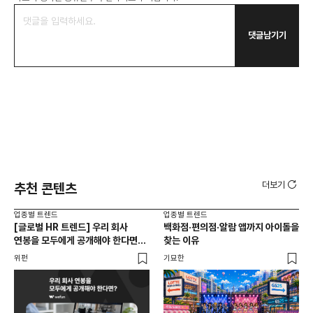
댓글남기기
더보기
추천 콘텐츠
업종별 트렌드
업종별 트렌드
업종
[글로벌 HR 트렌드] 우리 회사
백화점·편의점·알람 앱까지 아이돌을
드라
연봉을 모두에게 공개해야 한다면? |
찾는 이유
진
급여 투명성 법, 해외 사례, 연봉
위펀
기묘한
기묘
공개, 채용 공고