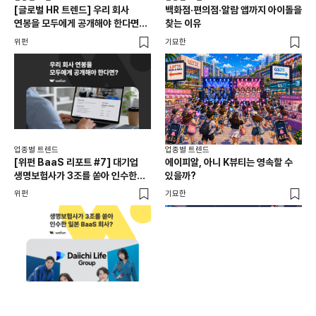
[글로벌 HR 트렌드] 우리 회사
백화점·편의점·알람 앱까지 아이돌을
드라
연봉을 모두에게 공개해야 한다면? |
찾는 이유
진
급여 투명성 법, 해외 사례, 연봉
위펀
기묘한
기묘
공개, 채용 공고
업종별 트렌드
업종별 트렌드
업종
[위펀 BaaS 리포트 #7] 대기업
에이피알, 아니 K뷰티는 영속할 수
민음
생명보험사가 3조를 쏟아 인수한
있을까?
달
일본 BaaS 회사의 정체는?
위펀
기묘한
기묘