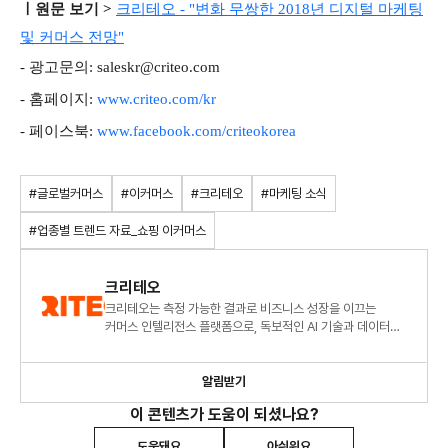
ㅣ원문 보기 >
크리테오 - "
변화 무쌍한 2018년 디지털 마케팅
및 커머스 전망"
- 광고문의: saleskr@criteo.com
- 홈페이지:
www.criteo.com/kr
-
페이스북:
www.facebook.com/criteokorea
#글로벌커머스
#이커머스
#크리테오
#마케팅 소식
#업종별 트렌드 자료_쇼핑 이커머스
크리테오
크리테오는 측정 가능한 결과로 비즈니스 성장을 이끄는
커머스 인텔리전스 플랫폼으로, 독보적인 AI 기술과 데이터를
통해 더 풍부한 소비자 경험을 제공하고 비즈니스 확장을
지원합니다
알림받기
이 콘텐츠가 도움이 되셨나요?
도움돼요
아쉬워요