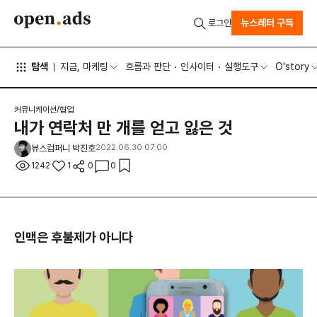
뉴스레터 구독
로그인
탐색
지금, 마케팅
흐름과 판단
인사이터
실행도구
O'story
커뮤니케이션/협업
내가 연락처 만 개를 얻고 잃은 것
뷰스컴퍼니 박진호
2022.06.30 07:00
1242
1
0
0
인맥은 후불제가 아니다