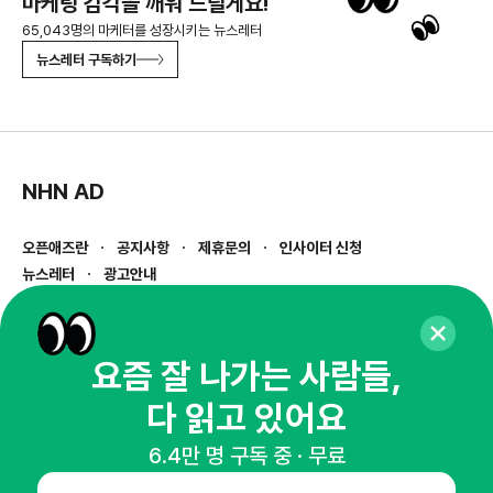
마케팅 감각을 깨워 드릴게요!
65,043명의 마케터를 성장시키는 뉴스레터
뉴스레터 구독하기
NHN AD
오픈애즈란
공지사항
제휴문의
인사이터 신청
뉴스레터
광고안내
경기도 성남시 분당구 대왕판교로645번길 16
대표 : 심도섭
사업자등록번호 : 144-81-27690(
사업자정보확인
)
요즘 잘 나가는 사람들,
통신판매업신고번호 : 2014-경기성남-1023
다 읽고 있어요
호스팅서비스사업자 : 오픈애즈
서비스•광고 문의 :
1800-2198
6.4만 명 구독 중 · 무료
이메일 :
openads@openads.co.kr