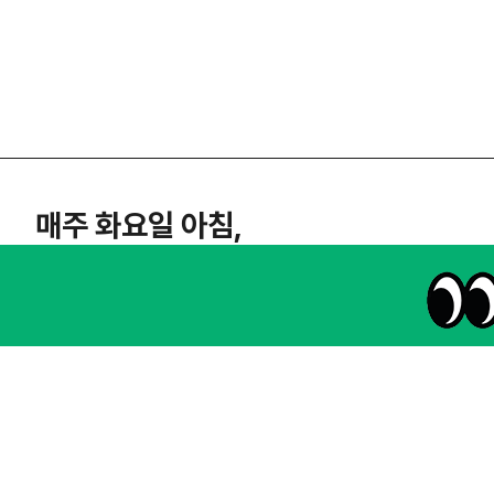
매주 화요일 아침,
마케팅 감각을 깨워 드릴게요!
65,043명의 마케터를 성장시키는 뉴스레터
NHN AD