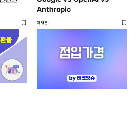
Anthropic
다
가
이재훈
크리