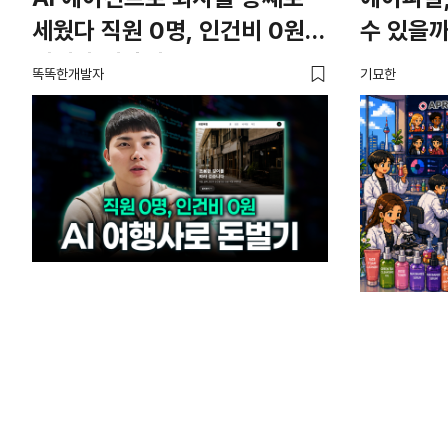
세웠다 직원 0명, 인건비 0원의
수 있을까
여행사 제작기
똑똑한개발자
기묘한