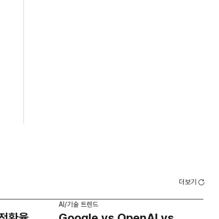
더보기
AI/기술 트렌드
AI/
 전환율
Google vs OpenAI vs
2