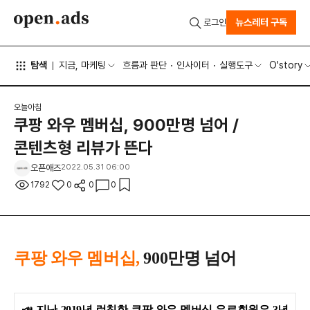
뉴스레터 구독
로그인
탐색
지금, 마케팅
흐름과 판단
인사이터
실행도구
O'story
오늘아침
쿠팡 와우 멤버십, 900만명 넘어 /
콘텐츠형 리뷰가 뜬다
오픈애즈
2022.05.31 06:00
1792
0
0
0
쿠팡 와우 멤버십,
900만명 넘어
📣
지난 2019년 런칭한 쿠팡 와우 멤버십 유료회원은 3년