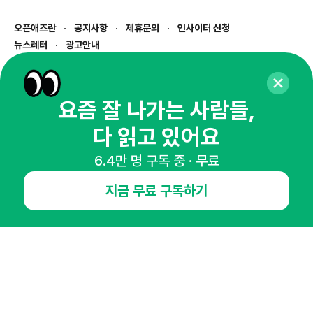
오픈애즈란
공지사항
제휴문의
인사이터 신청
뉴스레터
광고안내
경기도 성남시 분당구 대왕판교로645번길 16
대표 : 심도섭
사업자등록번호 : 144-81-27690(
사업자정보확인
)
요즘 잘 나가는 사람들,
통신판매업신고번호 : 2014-경기성남-1023
다 읽고 있어요
호스팅서비스사업자 : 오픈애즈
서비스•광고 문의 :
1800-2198
6.4만 명 구독 중 · 무료
이메일 :
openads@openads.co.kr
지금 무료 구독하기
이용약관
개인정보처리방침
instagram
thread
kakaotalk
© NHN AD. All rights reserved.