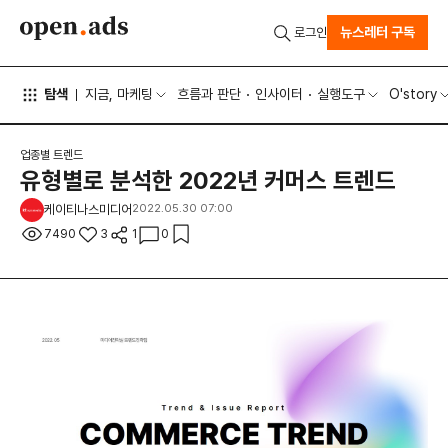
뉴스레터 구독
로그인
탐색
지금, 마케팅
흐름과 판단
인사이터
실행도구
O'story
업종별 트렌드
유형별로 분석한 2022년 커머스 트렌드
케이티나스미디어
2022.05.30 07:00
7490
3
1
0