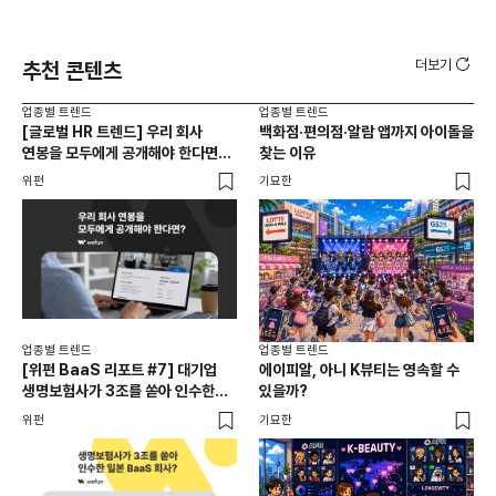
더보기
추천 콘텐츠
업종별 트렌드
업종별 트렌드
업종
[글로벌 HR 트렌드] 우리 회사
백화점·편의점·알람 앱까지 아이돌을
드라
연봉을 모두에게 공개해야 한다면? |
찾는 이유
진
급여 투명성 법, 해외 사례, 연봉
위펀
기묘한
기묘
공개, 채용 공고
업종별 트렌드
업종별 트렌드
업종
[위펀 BaaS 리포트 #7] 대기업
에이피알, 아니 K뷰티는 영속할 수
민음
생명보험사가 3조를 쏟아 인수한
있을까?
달
일본 BaaS 회사의 정체는?
위펀
기묘한
기묘