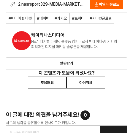
2.nasreport329-MEDIA-MARKET-
파일 다운로드
ISSUE_2205.pdf
#미디어 & 마켓
#네이버
#카카오
#트위터
#지마켓글로벌
케이티나스미디어
No.1 디지털 마케팅 플랫폼 컴퍼니로서 빅데이터·AI 기반의
최적화된 디지털 마케팅 솔루션을 제공합니다.
알림받기
이 콘텐츠가 도움이 되셨나요?
도움돼요
아쉬워요
이 글에 대한 의견을 남겨주세요!
0
서로의 생각을 공유할수록 인사이트가 커집니다.