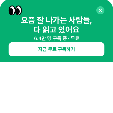
65,043명의 마케터를 성장시키는 뉴스레터
뉴스레터 구독하기
요즘 잘 나가는 사람들,
다 읽고 있어요
6.4만 명 구독 중 · 무료
NHN AD
지금 무료 구독하기
오픈애즈란
공지사항
제휴문의
인사이터 신청
뉴스레터
광고안내
경기도 성남시 분당구 대왕판교로645번길 16
대표 : 심도섭
사업자등록번호 : 144-81-27690(
사업자정보확인
)
통신판매업신고번호 : 2014-경기성남-1023
호스팅서비스사업자 : 오픈애즈
서비스•광고 문의 :
1800-2198
이메일 :
openads@openads.co.kr