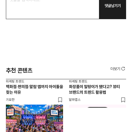
댓글남기기
더보기
추천 콘텐츠
마케팅 트렌드
마케팅 트렌드
마케
백화점·편의점·알람 앱까지 아이돌을
화장품이 말랑이가 됐다고? 뷰티
서
찾는 이유
브랜드의 트렌드 활용법
오프
기묘한
알파앱스
로컬