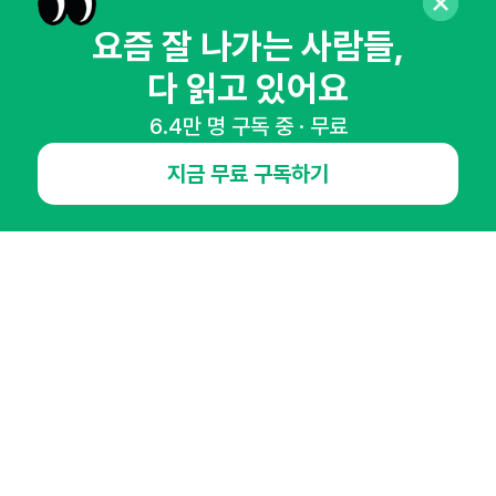
매주 화요일 아침,
요즘 잘 나가는 사람들,
마케팅 감각을 깨워 드릴게요!
다 읽고 있어요
65,043명의 마케터를 성장시키는 뉴스레터
뉴스레터 구독하기
6.4만 명 구독 중 · 무료
지금 무료 구독하기
NHN AD
오픈애즈란
공지사항
제휴문의
인사이터 신청
뉴스레터
광고안내
경기도 성남시 분당구 대왕판교로645번길 16
대표 : 심도섭
사업자등록번호 : 144-81-27690(
사업자정보확인
)
통신판매업신고번호 : 2014-경기성남-1023
호스팅서비스사업자 : 오픈애즈
서비스•광고 문의 :
1800-2198