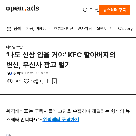
뉴스레터 구독
로그인
탐색
지금, 마케팅
흐름과 판단
인사이터
실행도구
O'story
마케팅 트렌드
‘나도 신상 입을 거야’ KFC 할아버지의
변신, 무신사 광고 털기
위픽
2022.05.26 07:00
3420
2
1
0
위픽레터💌는 구독자들의 고민을 수집하여 해결하는 형식의 뉴
스레터 입니다! 👉
위픽레터 구경가기