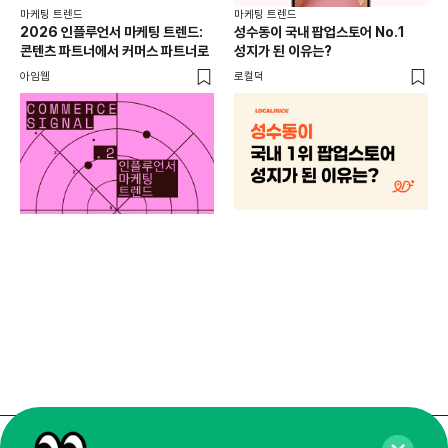
마케팅 트렌드
마케팅 트렌드
2026 인플루언서 마케팅 트렌드:
성수동이 국내 팝업스토어 No.1
콘텐츠 파트너에서 커머스 파트너로
성지가 된 이유는?
아임웹
로컬덕
마케
하
브루