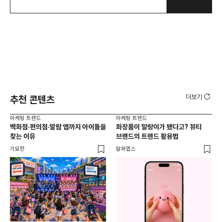
더보기
추천 콘텐츠
마케팅 트렌드
마케팅 트렌드
마케
백화점·편의점·알람 앱까지 아이돌을
화장품이 말랑이가 됐다고? 뷰티
서
찾는 이유
브랜드의 트렌드 활용법
오프
기묘한
알파앱스
로컬