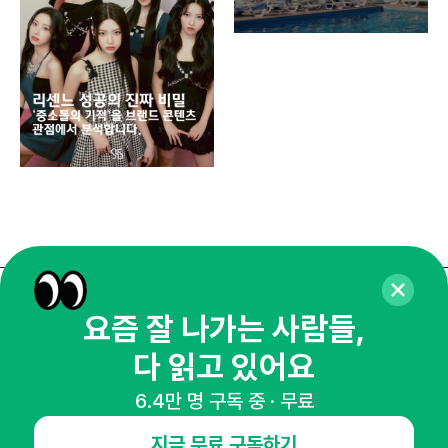
똑똑
매주 화요일 아침,
요즘 잘 나가는 사람들,
마케팅 감각을 깨워 드릴게요!
다 읽고 있어요
65,043명의 마케터를 성장시키는 뉴스레터
6.4만 명 구독 중 · 무료
뉴스레터 구독하기
지금 무료 구독하기