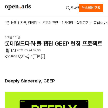
뉴스레터 구독
로그인
탐색
지금, 마케팅
흐름과 판단
인사이터
실행도구
O'story
디지털 마케팅
롯데월드타워·몰 웹진 GEEP 런칭 프로젝트
BAT
2022.05.24 07:00
1908
1
0
0
Deeply Sincerely, GEEP