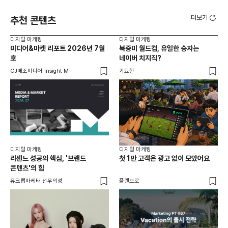
더보기
추천 콘텐츠
디지털 마케팅
디지털 마케팅
디지
미디어&마켓 리포트 2026년 7월
북중미 월드컵, 유일한 승자는
브
호
네이버 치지직?
팬
CJ메조미디어 Insight M
기묘한
유크
디지털 마케팅
디지털 마케팅
리센느 성공의 핵심, '브랜드
첫 1만 고객은 광고 없이 모았어요
콘텐츠'의 힘
유크랩마케터 선우의성
플랜브로
디지
AI
쇼핑