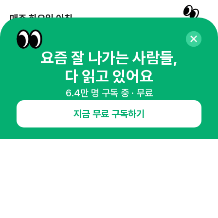
매주 화요일 아침,
마케팅 감각을 깨워 드릴게요!
65,043명의 마케터를 성장시키는 뉴스레터
요즘 잘 나가는 사람들,
뉴스레터 구독하기
다 읽고 있어요
6.4만 명 구독 중 · 무료
지금 무료 구독하기
NHN AD
오픈애즈란
공지사항
제휴문의
인사이터 신청
뉴스레터
광고안내
경기도 성남시 분당구 대왕판교로645번길 16
대표 : 심도섭
사업자등록번호 : 144-81-27690(
사업자정보확인
)
통신판매업신고번호 : 2014-경기성남-1023
호스팅서비스사업자 : 오픈애즈