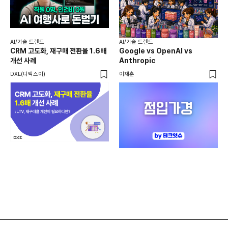
AI
AI
AI/기술 트렌드
AI/기술 트렌드
채널
CRM 고도화, 재구매 전환율 1.6배
Google vs OpenAI vs
두툼
개선 사례
Anthropic
AI
DXE(디엑스이)
이재훈