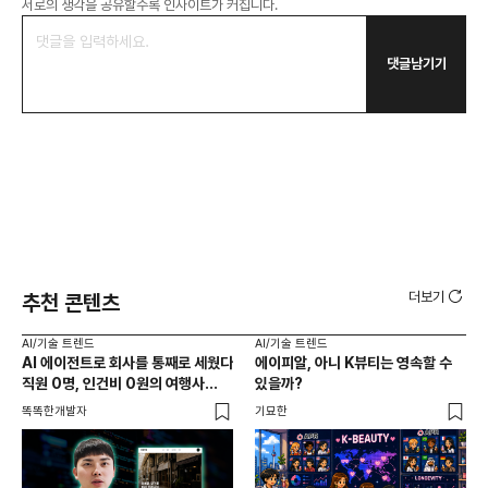
서로의 생각을 공유할수록 인사이트가 커집니다.
댓글남기기
더보기
추천 콘텐츠
AI/기술 트렌드
AI/기술 트렌드
AI
AI 에이전트로 회사를 통째로 세웠다
에이피알, 아니 K뷰티는 영속할 수
20
직원 0명, 인건비 0원의 여행사
있을까?
다시
제작기
가
똑똑한개발자
기묘한
크리