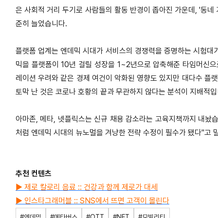
은 사회적 거리 두기로 사람들의 활동 반경이 좁아진 가운데, '동네
준히 늘었습니다.
플랫폼 업계는 엔데믹 시대가 서비스의 경쟁력을 증명하는 시험대가
믹을 플랫폼이 10년 걸릴 성장을 1~2년으로 압축해준 타임머신
레이션 우려와 같은 경제 여건이 악화된 영향도 있지만 대다수 플랫
토막 난 것은 코로나 호황의 끝과 무관하지 않다는 분석이 지배적입
아마존, 메타, 넷플릭스는 신규 채용 감소라는 고육지책까지 내놨
처럼 엔데믹 시대의 뉴노멀을 겨냥한 전략 수정이 필수가 됐다"고 
추천 컨텐츠
▶ 제로 칼로리 음료 :: 건강과 함께 제로가 대세
▶ 인스타그래머블 :: SNS에서 뜨면 고객이 몰린다
#엔데믹
#메타버스
#OTT
#NFT
#모빌리티