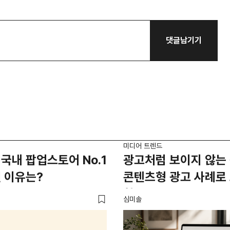
댓글남기기
미디어 트렌드
국내 팝업스토어 No.1
광고처럼 보이지 않는 
 이유는?
콘텐츠형 광고 사례로
활용법
심미솔