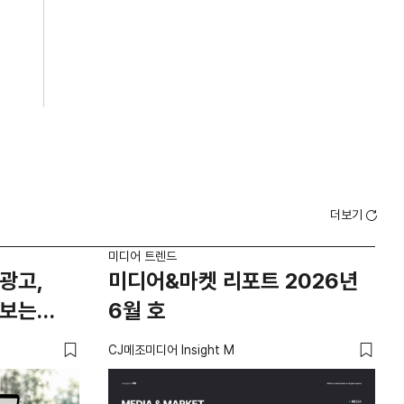
더보기
미디어 트렌드
미디
광고,
미디어&마켓 리포트 2026년
요
 보는
6월 호
않
‘경
CJ메조미디어 Insight M
유광