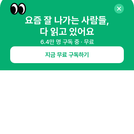
65,043명의 마케터를 성장시키는 뉴스레터
뉴스레터 구독하기
요즘 잘 나가는 사람들,
다 읽고 있어요
6.4만 명 구독 중 · 무료
NHN AD
지금 무료 구독하기
오픈애즈란
공지사항
제휴문의
인사이터 신청
뉴스레터
광고안내
경기도 성남시 분당구 대왕판교로645번길 16
대표 : 심도섭
사업자등록번호 : 144-81-27690(
사업자정보확인
)
통신판매업신고번호 : 2014-경기성남-1023
호스팅서비스사업자 : 오픈애즈
서비스•광고 문의 :
1800-2198
이메일 :
openads@openads.co.kr