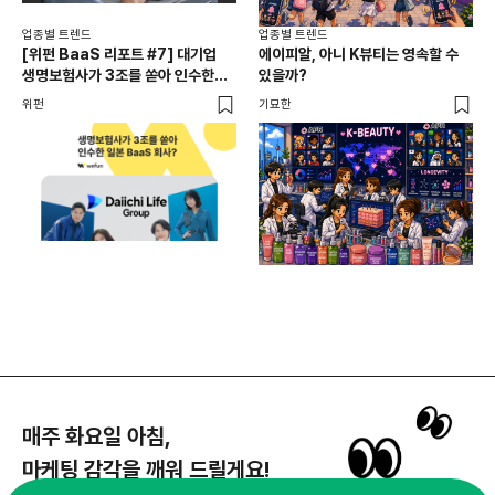
업종별 트렌드
업종별 트렌드
업종
[위펀 BaaS 리포트 #7] 대기업
에이피알, 아니 K뷰티는 영속할 수
민음
생명보험사가 3조를 쏟아 인수한
있을까?
달
일본 BaaS 회사의 정체는?
위펀
기묘한
기묘
매주 화요일 아침,
마케팅 감각을 깨워 드릴게요!