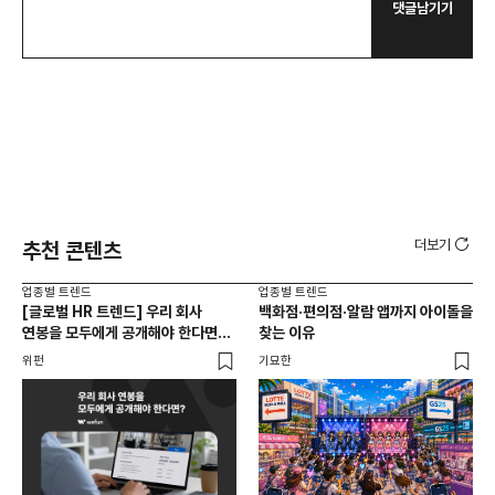
댓글남기기
더보기
추천 콘텐츠
업종별 트렌드
업종별 트렌드
업종
[글로벌 HR 트렌드] 우리 회사
백화점·편의점·알람 앱까지 아이돌을
드라
연봉을 모두에게 공개해야 한다면? |
찾는 이유
진
급여 투명성 법, 해외 사례, 연봉
위펀
기묘한
기묘
공개, 채용 공고