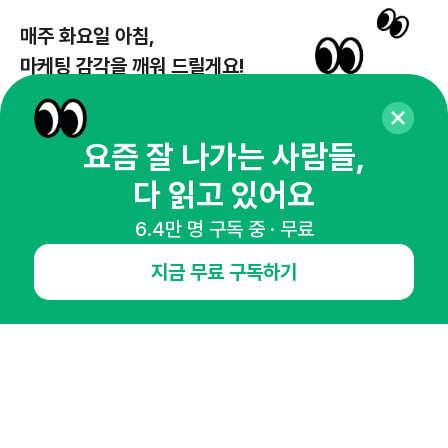
매주 화요일 아침,
마케팅 감각을 깨워 드릴게요!
65,043명의 마케터를 성장시키는 뉴스레터
뉴스레터 구독하기
요즘 잘 나가는 사람들,
다 읽고 있어요
6.4만 명 구독 중 · 무료
NHN AD
지금 무료 구독하기
오픈애즈란
공지사항
제휴문의
인사이터 신청
뉴스레터
광고안내
경기도 성남시 분당구 대왕판교로645번길 16
대표 : 심도섭
사업자등록번호 : 144-81-27690(
사업자정보확인
)
통신판매업신고번호 : 2014-경기성남-1023
호스팅서비스사업자 : 오픈애즈