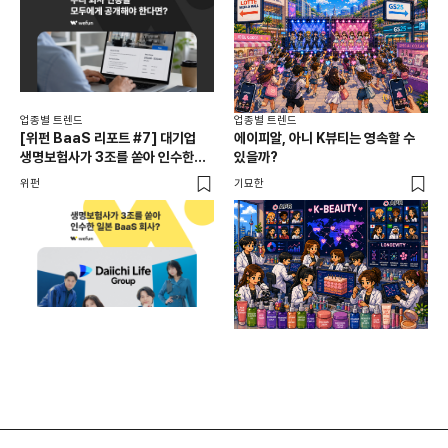
업종별 트렌드
업종별 트렌드
업종
[위펀 BaaS 리포트 #7] 대기업
에이피알, 아니 K뷰티는 영속할 수
민음
생명보험사가 3조를 쏟아 인수한
있을까?
달
일본 BaaS 회사의 정체는?
위펀
기묘한
기묘