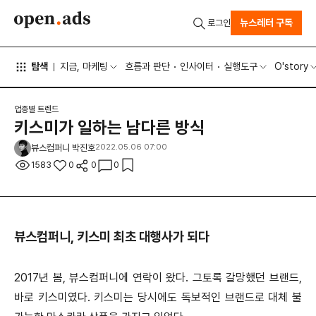
뉴스레터 구독
로그인
탐색
지금, 마케팅
흐름과 판단
인사이터
실행도구
O'story
업종별 트렌드
키스미가 일하는 남다른 방식
뷰스컴퍼니 박진호
2022.05.06 07:00
1583
0
0
0
뷰스컴퍼니, 키스미 최초 대행사가 되다
2017년 봄, 뷰스컴퍼니에 연락이 왔다. 그토록 갈망했던 브랜드,
바로 키스미였다. 키스미는 당시에도 독보적인 브랜드로 대체 불