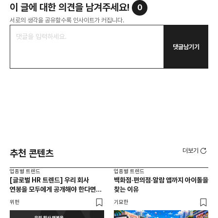
이 글에 대한 의견을 남겨주세요!
0
서로의 생각을 공유할수록 인사이트가 커집니다.
댓글남기기
더보기
추천 콘텐츠
업종별 트렌드
업종별 트렌드
업종
[글로벌 HR 트렌드] 우리 회사
백화점·편의점·알람 앱까지 아이돌을
드라
연봉을 모두에게 공개해야 한다면? |
찾는 이유
진
급여 투명성 법, 해외 사례, 연봉
위펀
기묘한
기묘
공개, 채용 공고