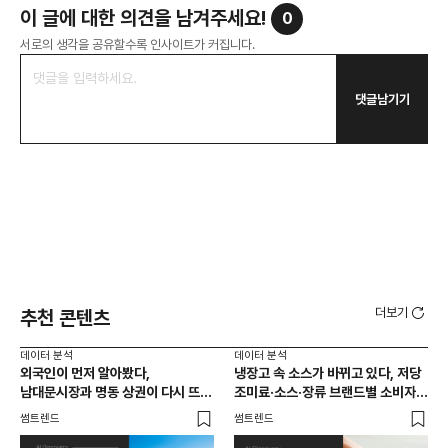
이 글에 대한 의견을 남겨주세요!
0
서로의 생각을 공유할수록 인사이트가 커집니다.
댓글남기기
더보기
추천 콘텐츠
데이터 분석
데이터 분석
데이
외국인이 먼저 알아봤다,
냉장고 속 소스가 바뀌고 있다, 저당
[브
남대문시장과 명동 상권이 다시 뜨는
조미료·소스·장류 브랜드별 소비자
앱 
이유는 뭘까
반응 분석
썸트렌드
썸트렌드
트렌