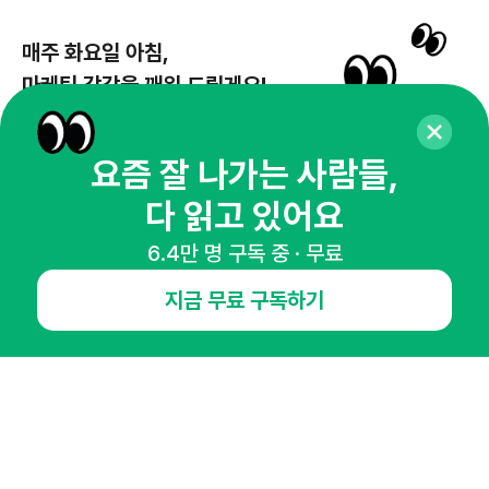
매주 화요일 아침,
마케팅 감각을 깨워 드릴게요!
65,043명의 마케터를 성장시키는 뉴스레터
뉴스레터 구독하기
요즘 잘 나가는 사람들,
다 읽고 있어요
6.4만 명 구독 중 · 무료
NHN AD
지금 무료 구독하기
오픈애즈란
공지사항
제휴문의
인사이터 신청
뉴스레터
광고안내
경기도 성남시 분당구 대왕판교로645번길 16
대표 : 심도섭
사업자등록번호 : 144-81-27690(
사업자정보확인
)
통신판매업신고번호 : 2014-경기성남-1023
호스팅서비스사업자 : 오픈애즈