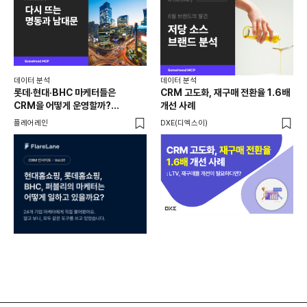
데이터 분석
데이터 분석
데이
롯데·현대·BHC 마케터들은
CRM 고도화, 재구매 전환율 1.6배
집요
CRM을 어떻게 운영할까?
개선 사례
20
24개사가 직접 답한 마케팅 자동화
Mi
플레어레인
DXE(디엑스이)
마켓
노하우