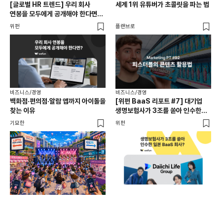
[글로벌 HR 트렌드] 우리 회사
세계 1위 유튜버가 초콜릿을 파는 법
에이
연봉을 모두에게 공개해야 한다면? |
있
급여 투명성 법, 해외 사례, 연봉
위펀
플랜브로
기묘
공개, 채용 공고
비즈니스/경영
비즈니스/경영
백화점·편의점·알람 앱까지 아이돌을
[위펀 BaaS 리포트 #7] 대기업
비즈
찾는 이유
생명보험사가 3조를 쏟아 인수한
광고
일본 BaaS 회사의 정체는?
공
기묘한
위펀
플랜