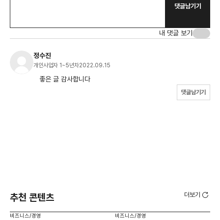
댓글남기기
내 댓글 보기
정수진
개인사업자 1~5년차
2022.09.15
좋은 글 감사합니다
댓글남기기
더보기
추천 콘텐츠
비즈니스/경영
비즈니스/경영
비즈