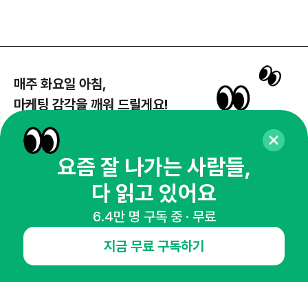
매주 화요일 아침,
마케팅 감각을 깨워 드릴게요!
65,043명의 마케터를 성장시키는 뉴스레터
뉴스레터 구독하기
요즘 잘 나가는 사람들,
다 읽고 있어요
6.4만 명 구독 중 · 무료
NHN AD
지금 무료 구독하기
오픈애즈란
공지사항
제휴문의
인사이터 신청
뉴스레터
광고안내
경기도 성남시 분당구 대왕판교로645번길 16
대표 : 심도섭