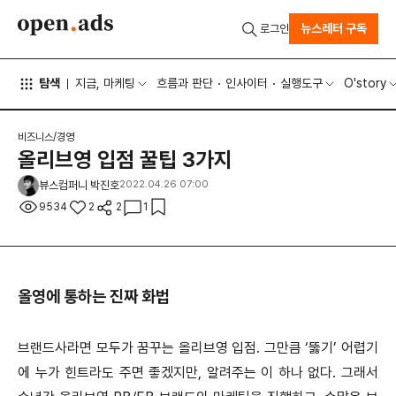
뉴스레터 구독
로그인
탐색
지금, 마케팅
흐름과 판단
인사이터
실행도구
O'story
비즈니스/경영
올리브영 입점 꿀팁 3가지
뷰스컴퍼니 박진호
2022.04.26 07:00
9534
2
2
1
올영에 통하는 진짜 화법
브랜드사라면 모두가 꿈꾸는 올리브영 입점. 그만큼 ‘뚫기’ 어렵기
에 누가 힌트라도 주면 좋겠지만, 알려주는 이 하나 없다. 그래서