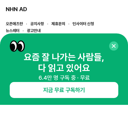
NHN AD
오픈애즈란
공지사항
제휴문의
인사이터 신청
뉴스레터
광고안내
경기도 성남시 분당구 대왕판교로645번길 16
대표 : 심도섭
사업자등록번호 : 144-81-27690(
사업자정보확인
)
요즘 잘 나가는 사람들,
통신판매업신고번호 : 2014-경기성남-1023
다 읽고 있어요
호스팅서비스사업자 : 오픈애즈
서비스•광고 문의 :
1800-2198
6.4만 명 구독 중 · 무료
이메일 :
openads@openads.co.kr
지금 무료 구독하기
이용약관
개인정보처리방침
instagram
thread
kakaotalk
© NHN AD. All rights reserved.