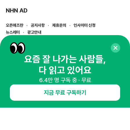
NHN AD
오픈애즈란
공지사항
제휴문의
인사이터 신청
뉴스레터
광고안내
경기도 성남시 분당구 대왕판교로645번길 16
대표 : 심도섭
사업자등록번호 : 144-81-27690(
사업자정보확인
)
요즘 잘 나가는 사람들,
통신판매업신고번호 : 2014-경기성남-1023
다 읽고 있어요
호스팅서비스사업자 : 오픈애즈
서비스•광고 문의 :
1800-2198
6.4만 명 구독 중 · 무료
이메일 :
openads@openads.co.kr
지금 무료 구독하기
이용약관
개인정보처리방침
instagram
thread
kakaotalk
© NHN AD. All rights reserved.