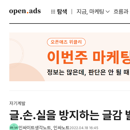
탐색
지금, 마케팅
흐름과
자기계발
글.손.실을 방지하는 글감
인싸이트생각노트, 인싸노트
2022.04.18 16:45