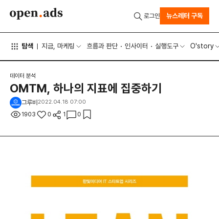
뉴스레터 구독
로그인
탐색
지금, 마케팅
흐름과 판단
인사이터
실행도구
O'story
데이터 분석
OMTM, 하나의 지표에 집중하기
그루비
2022.04.18 07:00
1903
0
1
0