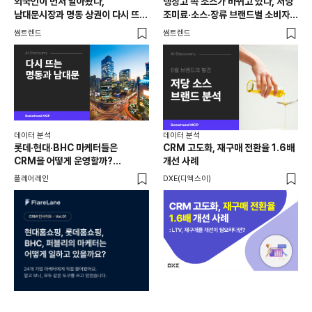
외국인이 먼저 알아봤다,
냉장고 속 소스가 바뀌고 있다, 저당
[브
남대문시장과 명동 상권이 다시 뜨는
조미료·소스·장류 브랜드별 소비자
앱 
이유는 뭘까
반응 분석
썸트렌드
썸트렌드
트렌
데이터 분석
데이터 분석
데이
롯데·현대·BHC 마케터들은
CRM 고도화, 재구매 전환율 1.6배
집요
CRM을 어떻게 운영할까?
개선 사례
20
24개사가 직접 답한 마케팅 자동화
Mi
플레어레인
DXE(디엑스이)
마켓
노하우