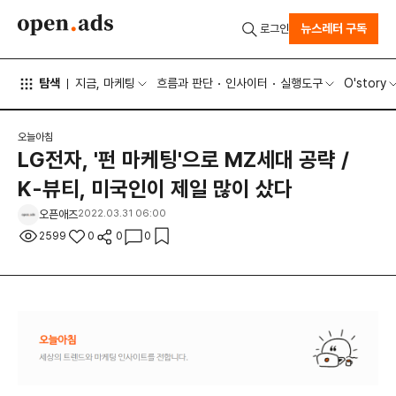
뉴스레터 구독
로그인
탐색
지금, 마케팅
흐름과 판단
인사이터
실행도구
O'story
오늘아침
LG전자, '펀 마케팅'으로 MZ세대 공략 /
K-뷰티, 미국인이 제일 많이 샀다
오픈애즈
2022.03.31 06:00
2599
0
0
0