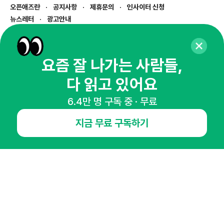
오픈애즈란
공지사항
제휴문의
인사이터 신청
뉴스레터
광고안내
경기도 성남시 분당구 대왕판교로645번길 16
대표 : 심도섭
사업자등록번호 : 144-81-27690(
사업자정보확인
)
요즘 잘 나가는 사람들,
통신판매업신고번호 : 2014-경기성남-1023
다 읽고 있어요
호스팅서비스사업자 : 오픈애즈
서비스•광고 문의 :
1800-2198
6.4만 명 구독 중 · 무료
이메일 :
openads@openads.co.kr
지금 무료 구독하기
이용약관
개인정보처리방침
instagram
thread
kakaotalk
© NHN AD. All rights reserved.