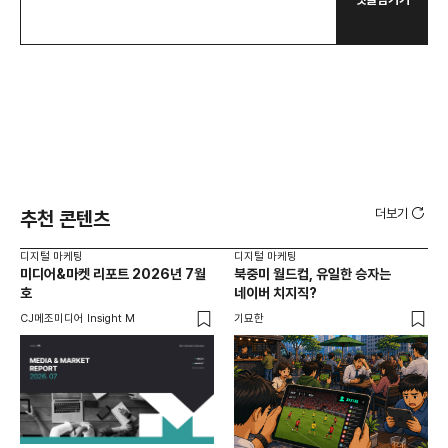
더보기
추천 콘텐츠
디지털 마케팅
디지털 마케팅
디지
미디어&마켓 리포트 2026년 7월
북중미 월드컵, 유일한 승자는
브
호
네이버 치지직?
팬
CJ메조미디어 Insight M
기묘한
유크