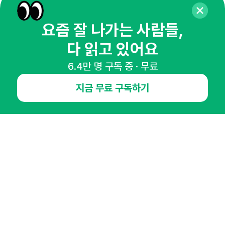
매주 화요일 아침,
요즘 잘 나가는 사람들,
마케팅 감각을 깨워 드릴게요!
다 읽고 있어요
65,043명의 마케터를 성장시키는 뉴스레터
6.4만 명 구독 중 · 무료
뉴스레터 구독하기
지금 무료 구독하기
NHN AD
오픈애즈란
공지사항
제휴문의
인사이터 신청
뉴스레터
광고안내
경기도 성남시 분당구 대왕판교로645번길 16
대표 : 심도섭
사업자등록번호 : 144-81-27690(
사업자정보확인
)
통신판매업신고번호 : 2014-경기성남-1023