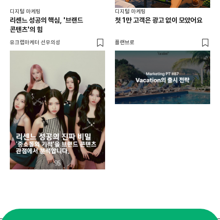
디지털 마케팅
디지털 마케팅
리센느 성공의 핵심, '브랜드
첫 1만 고객은 광고 없이 모았어요
콘텐츠'의 힘
유크랩마케터 선우의성
플랜브로
디지
AI
쇼핑
똑똑