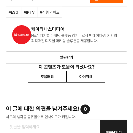
IPTV_Planning_Guide_ESG_기업_
캠페인_IPTV_활용_전략_2203.pdf
#ESG
#IPTV
#집행 가이드
케이티나스미디어
No.1 디지털 마케팅 플랫폼 컴퍼니로서 빅데이터·AI 기반의
최적화된 디지털 마케팅 솔루션을 제공합니다.
알림받기
이 콘텐츠가 도움이 되셨나요?
도움돼요
아쉬워요
이 글에 대한 의견을 남겨주세요!
0
서로의 생각을 공유할수록 인사이트가 커집니다.
댓글남기기