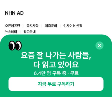
NHN AD
오픈애즈란
공지사항
제휴문의
인사이터 신청
뉴스레터
광고안내
경기도 성남시 분당구 대왕판교로645번길 16
대표 : 심도섭
사업자등록번호 : 144-81-27690(
사업자정보확인
)
요즘 잘 나가는 사람들,
통신판매업신고번호 : 2014-경기성남-1023
다 읽고 있어요
호스팅서비스사업자 : 오픈애즈
서비스•광고 문의 :
1800-2198
6.4만 명 구독 중 · 무료
이메일 :
openads@openads.co.kr
지금 무료 구독하기
이용약관
개인정보처리방침
instagram
thread
kakaotalk