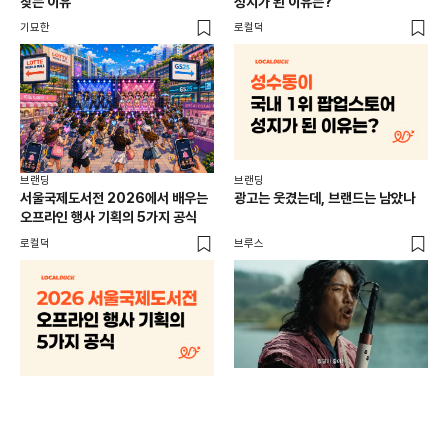
찾는 이유
성지가 된 이유는?
마
기묘한
로컬덕
플랜
브랜딩
브랜딩
서울국제도서전 2026에서 배우는
광고는 웃겼는데, 브랜드는 남았나
오프라인 행사 기획의 5가지 공식
로컬덕
브루스
브랜
매년
주민
기
로컬