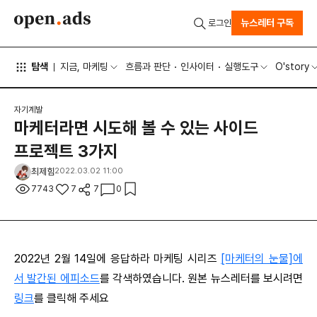
뉴스레터 구독
로그인
탐색
지금, 마케팅
흐름과 판단
인사이터
실행도구
O'story
자기계발
마케터라면 시도해 볼 수 있는 사이드
프로젝트 3가지
최제힘
2022.03.02 11:00
7743
7
7
0
2022년 2월 14일에 응답하라 마케팅 시리즈
[마케터의 눈물]에
서 발간된 에피소드
를 각색하였습니다. 원본 뉴스레터를 보시려면
링크
를 클릭해 주세요