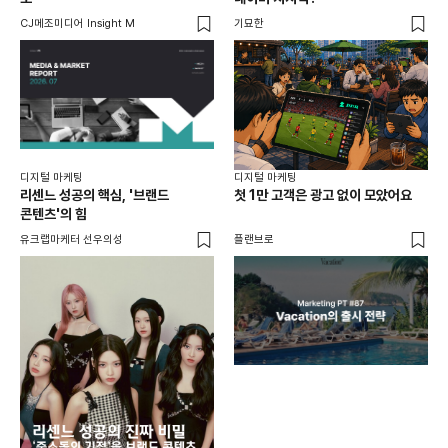
CJ메조미디어 Insight M
기묘한
유크
디지털 마케팅
디지털 마케팅
리센느 성공의 핵심, '브랜드
첫 1만 고객은 광고 없이 모았어요
콘텐츠'의 힘
유크랩마케터 선우의성
플랜브로
디지
AI
쇼핑
똑똑