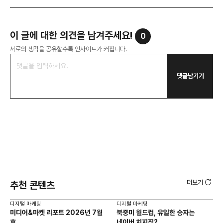
이 글에 대한 의견을 남겨주세요!
0
서로의 생각을 공유할수록 인사이트가 커집니다.
댓글남기기
더보기
추천 콘텐츠
디지털 마케팅
디지털 마케팅
디지
미디어&마켓 리포트 2026년 7월
북중미 월드컵, 유일한 승자는
브
호
네이버 치지직?
팬