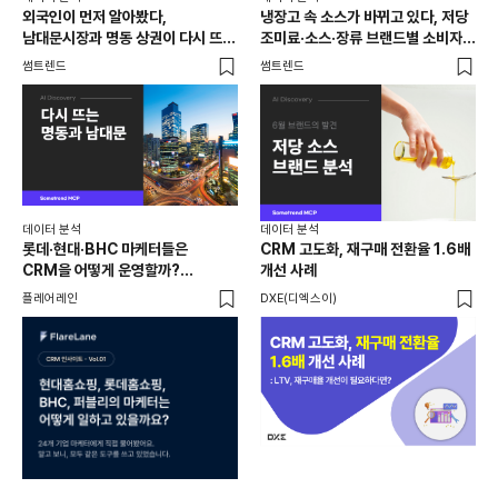
외국인이 먼저 알아봤다,
냉장고 속 소스가 바뀌고 있다, 저당
[브
남대문시장과 명동 상권이 다시 뜨는
조미료·소스·장류 브랜드별 소비자
앱 
이유는 뭘까
반응 분석
썸트렌드
썸트렌드
트렌
데이터 분석
데이터 분석
데이
롯데·현대·BHC 마케터들은
CRM 고도화, 재구매 전환율 1.6배
집요
CRM을 어떻게 운영할까?
개선 사례
20
24개사가 직접 답한 마케팅 자동화
Mi
플레어레인
DXE(디엑스이)
마켓
노하우