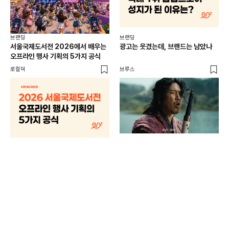
브랜딩
브랜딩
서울국제도서전 2026에서 배우는
광고는 웃겼는데, 브랜드는 남았나
오프라인 행사 기획의 5가지 공식
로컬덕
브루스
브랜
매년
주민
기
로컬