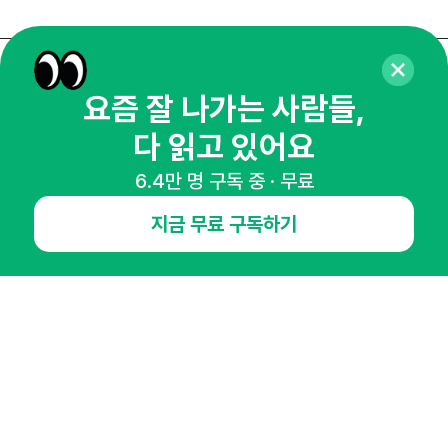
매주 화요일 아침,
요즘 잘 나가는 사람들,
마케팅 감각을 깨워 드릴게요!
다 읽고 있어요
65,043명의 마케터를 성장시키는 뉴스레터
뉴스레터 구독하기
6.4만 명 구독 중 · 무료
지금 무료 구독하기
NHN AD
오픈애즈란
공지사항
제휴문의
인사이터 신청
뉴스레터
광고안내
경기도 성남시 분당구 대왕판교로645번길 16
대표 : 심도섭
사업자등록번호 : 144-81-27690(
사업자정보확인
)