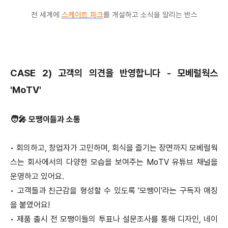
전 세계에
스케이트 파크
를 개설하고 소식을 알리는 반스
CASE 2) 고객의 의견을 반영합니다 - 모베럴웍스
'MoTV'
🧑‍🎤 모쨍이들과 소통
•
회의하고, 창업자가 고민하며, 회식을 즐기는 장면까지 모베럴웍
스는 회사에서의 다양한 모습을 보여주는 MoTV 유튜브 채널을
운영하고 있어요.
•
고객들과 친근감을 형성할 수 있도록 '모쨍이'라는 구독자 애칭
을 붙였어요!
•
제품 출시 전 모쨍이들의 투표나 설문조사를 통해 디자인, 네이