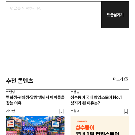
댓글남기기
더보기
추천 콘텐츠
브랜딩
브랜딩
브랜
백화점·편의점·알람 앱까지 아이돌을
성수동이 국내 팝업스토어 No.1
10
찾는 이유
성지가 된 이유는?
마
기묘한
로컬덕
플랜