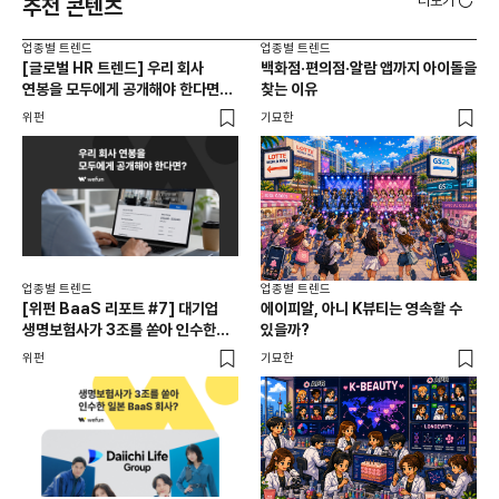
더보기
추천 콘텐츠
업종별 트렌드
업종별 트렌드
업종
[글로벌 HR 트렌드] 우리 회사
백화점·편의점·알람 앱까지 아이돌을
드라
연봉을 모두에게 공개해야 한다면? |
찾는 이유
진
급여 투명성 법, 해외 사례, 연봉
위펀
기묘한
기묘
공개, 채용 공고
업종별 트렌드
업종별 트렌드
업종
[위펀 BaaS 리포트 #7] 대기업
에이피알, 아니 K뷰티는 영속할 수
민음
생명보험사가 3조를 쏟아 인수한
있을까?
달
일본 BaaS 회사의 정체는?
위펀
기묘한
기묘