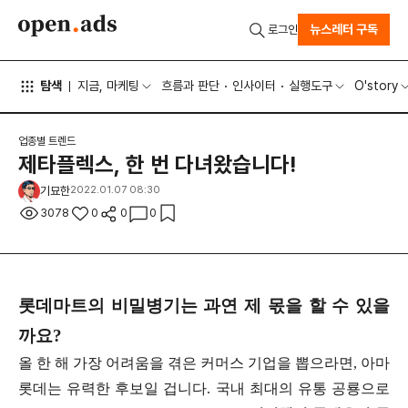
뉴스레터 구독
로그인
탐색
지금, 마케팅
흐름과 판단
인사이터
실행도구
O'story
업종별 트렌드
제타플렉스, 한 번 다녀왔습니다!
기묘한
2022.01.07 08:30
3078
0
0
0
롯데마트의 비밀병기는 과연 제 몫을 할 수 있을
까요?
올 한 해 가장 어려움을 겪은 커머스 기업을 뽑으라면, 아마
롯데는 유력한 후보일 겁니다. 국내 최대의 유통 공룡으로