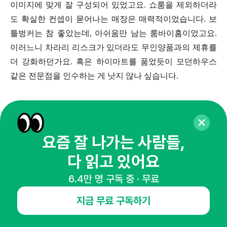
이미지에 맞게 잘 구성되어 있었고요. 쇼룸을 제외하더라
도 확실한 컨셉이 묻어나는 매장은 매력적이었습니다. 보
틀벙커는 참 좋았는데, 아쉬움만 남는 룸바이홈이었고요.
이러느니 차라리 리스크가 있더라도 무인양품과의 제휴를
더 강화하던가요. 혹은 하이마트를 품었듯이 모던하우스
같은 전문점을 인수하는 게 낫지 않나 싶습니다.
이마트타운의 교훈을 기억해야 합니다!
요즘 잘 나가는 사람들,
이처럼 좋았던 점도 아쉬웠던 점도 같이 있었던 제타플렉
스, 그래도 확실한 건 변화하고자 하는 롯데의 의지만큼은
다 읽고 있어요
강하게 느낄 수 있었습니다. 그렇다면 성과는 어땠을까요?
6.4만 명 구독 중 · 무료
아직 1주일도 안된 시점이긴 하지만 개장 첫 3일간 매출이
71% 늘어나며 가능성은 보여준 상황입니다. 아직은 가능
지금 무료 구독하기
성에 불과한 것이 평일에 방문했을 땐 내부 매장이 엄청 붐
비는 상황도 아니긴 했고요. 주말에 가면 조금 다를 수도 있