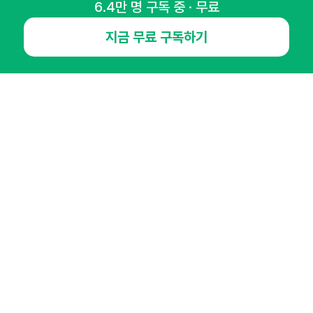
6.4만 명 구독 중 · 무료
NHN AD
지금 무료 구독하기
오픈애즈란
공지사항
제휴문의
인사이터 신청
뉴스레터
광고안내
경기도 성남시 분당구 대왕판교로645번길 16
대표 : 심도섭
사업자등록번호 : 144-81-27690(
사업자정보확인
)
통신판매업신고번호 : 2014-경기성남-1023
호스팅서비스사업자 : 오픈애즈
서비스•광고 문의 :
1800-2198
이메일 :
openads@openads.co.kr
이용약관
개인정보처리방침
instagram
thread
kakaotalk
© NHN AD. All rights reserved.