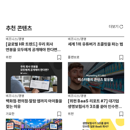
더보기
추천 콘텐츠
비즈니스/경영
비즈니스/경영
비즈
[글로벌 HR 트렌드] 우리 회사
세계 1위 유튜버가 초콜릿을 파는 법
에이
연봉을 모두에게 공개해야 한다면? |
있
급여 투명성 법, 해외 사례, 연봉
위펀
플랜브로
기묘
공개, 채용 공고
비즈니스/경영
비즈니스/경영
백화점·편의점·알람 앱까지 아이돌을
[위펀 BaaS 리포트 #7] 대기업
비즈
찾는 이유
생명보험사가 3조를 쏟아 인수한
광고
일본 BaaS 회사의 정체는?
공
기묘한
위펀
플랜