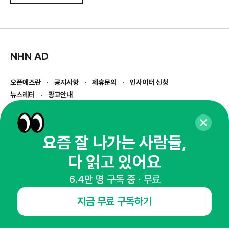
NHN AD
오픈애즈란
공지사항
제휴문의
인사이터 신청
뉴스레터
광고안내
경기도 성남시 분당구 대왕판교로645번길 16
대표 : 심도섭
사업자등록번호 : 144-81-27690(
사업자정보확인
)
요즘 잘 나가는 사람들,
통신판매업신고번호 : 2014-경기성남-1023
다 읽고 있어요
호스팅서비스사업자 : 오픈애즈
서비스•광고 문의 :
1800-2198
6.4만 명 구독 중 · 무료
이메일 :
openads@openads.co.kr
지금 무료 구독하기
이용약관
개인정보처리방침