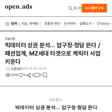
뉴스레터 구독
로그인
탐색
지금, 마케팅
흐름과 판단
인사이터
실행도구
O'story
오늘아침
빅데이터 상권 분석… 압구정∙청담 뜬다 /
패션업계, MZ세대 타겟으로 캐릭터 사업
키운다
오픈애즈
2021.12.28 06:00
2318
0
0
0
#트렌드
빅데이터 상권 분석… 압구정∙청담 뜬다