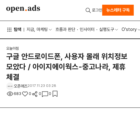
뉴스레터 구독
로그인
탐색
지금, 마케팅
흐름과 판단
인사이터
실행도구
O'story
오늘아침
구글 안드로이드폰, 사용자 몰래 위치정보
모았다 / 아이지에이웍스-중고나라, 제휴
체결
오픈애즈
2017.11.23 03:28
683
0
0
0