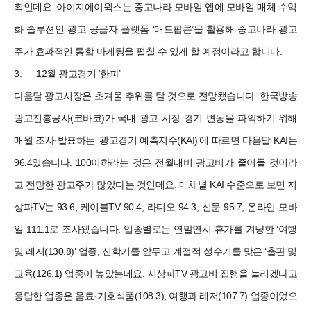
획인데요. 아이지에이웍스는 중고나라 모바일 앱에 모바일 매체 수익
화 솔루션인 광고 공급자 플랫폼 ‘애드팝콘’을 활용해 중고나라 광고
주가 효과적인 통합 마케팅을 펼칠 수 있게 할 예정이라고 합니다.
3.
12월 광고경기 ‘한파’
다음달 광고시장은 초겨울 추위를 탈 것으로 전망됐습니다. 한국방송
광고진흥공사(코바코)가 국내 광고 시장 경기 변동을 파악하기 위해
매월 조사·발표하는 ‘광고경기 예측지수(KAI)’에 따르면 다음달 KAI는
96.4였습니다. 100이하라는 것은 전월대비 광고비가 줄어들 것이라
고 전망한 광고주가 많았다는 것인데요. 매체별 KAI 수준으로 보면 지
상파TV는 93.6, 케이블TV 90.4, 라디오 94.3, 신문 95.7, 온라인-모바
일 111.1로 조사됐습니다. 업종별로는 연말연시 휴가를 겨냥한 ‘여행
및 레저(130.8)’ 업종, 신학기를 앞두고 계절적 성수기를 맞은 ‘출판 및
교육(126.1) 업종이 높았는데요. 지상파TV 광고비 집행을 늘리겠다고
응답한 업종은 음료·기호식품(108.3), 여행과 레저(107.7) 업종이었으