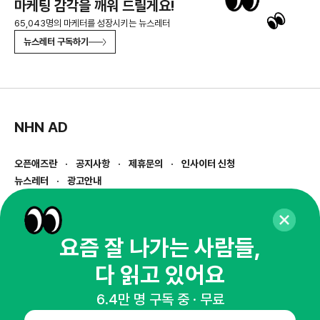
마케팅 감각을 깨워 드릴게요!
65,043명의 마케터를 성장시키는 뉴스레터
뉴스레터 구독하기
NHN AD
오픈애즈란
공지사항
제휴문의
인사이터 신청
뉴스레터
광고안내
경기도 성남시 분당구 대왕판교로645번길 16
대표 : 심도섭
사업자등록번호 : 144-81-27690(
사업자정보확인
)
요즘 잘 나가는 사람들,
통신판매업신고번호 : 2014-경기성남-1023
다 읽고 있어요
호스팅서비스사업자 : 오픈애즈
서비스•광고 문의 :
1800-2198
6.4만 명 구독 중 · 무료
이메일 :
openads@openads.co.kr