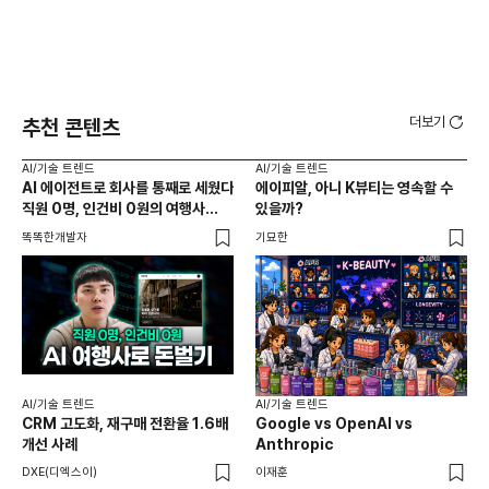
더보기
추천 콘텐츠
AI/기술 트렌드
AI/기술 트렌드
AI
AI 에이전트로 회사를 통째로 세웠다
에이피알, 아니 K뷰티는 영속할 수
20
직원 0명, 인건비 0원의 여행사
있을까?
다시
제작기
가
똑똑한개발자
기묘한
크리
AI
AI
AI/기술 트렌드
AI/기술 트렌드
채널
CRM 고도화, 재구매 전환율 1.6배
Google vs OpenAI vs
두툼
개선 사례
Anthropic
AI
DXE(디엑스이)
이재훈