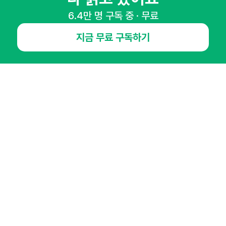
6.4만 명 구독 중 · 무료
지금 무료 구독하기
NHN AD
오픈애즈란
공지사항
제휴문의
인사이터 신청
뉴스레터
광고안내
경기도 성남시 분당구 대왕판교로645번길 16
대표 : 심도섭
사업자등록번호 : 144-81-27690(
사업자정보확인
)
통신판매업신고번호 : 2014-경기성남-1023
호스팅서비스사업자 : 오픈애즈
서비스•광고 문의 :
1800-2198
이메일 :
openads@openads.co.kr
이용약관
개인정보처리방침
instagram
thread
kakaotalk