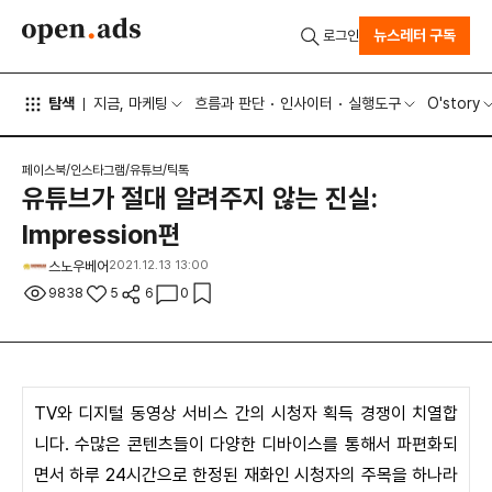
뉴스레터 구독
로그인
탐색
지금, 마케팅
흐름과 판단
인사이터
실행도구
O'story
페이스북/인스타그램/유튜브/틱톡
유튜브가 절대 알려주지 않는 진실:
Impression편
스노우베어
2021.12.13 13:00
9838
5
6
0
TV와 디지털 동영상 서비스 간의 시청자 획득 경쟁이 치열합
니다. 수많은 콘텐츠들이 다양한 디바이스를 통해서 파편화되
면서 하루 24시간으로 한정된 재화인 시청자의 주목을 하나라