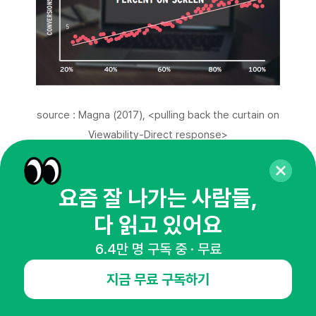
source : Magna (2017), <pulling back the curtain on
Viewability-Direct response>
요즘 잘 나가는 사람들,
마그나(Magna), IPG Media, Moat and theTradeDesk가 공
동발간한 보고서에 따르면 시청시간 (Time-in-view)와 노출비율
다 읽고 있어요
(Percent-on-screen)이 증가하면 전환율도 증가한다.
6.4만 명 구독 중 · 무료
또한,
비디오광고의 뷰어빌러티 (Viewability)가 50%에서 90%
지금 무료 구독하기
까지 증가하게 되면 그결과 80% 이상의 매출 증가율을 이끌어낸
25)
다는 구글의 내부 보고
를 바탕으로 할 때 광고의 노출 화면 크