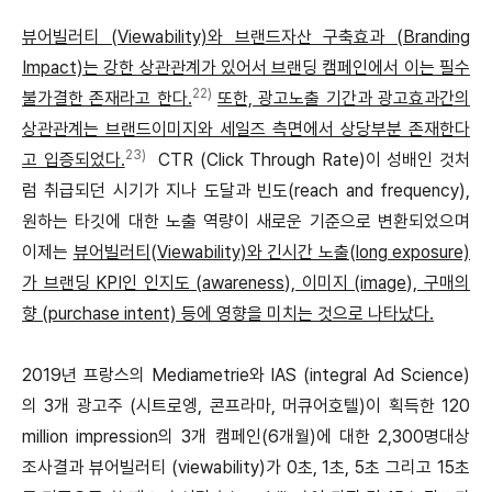
뷰어빌러티 (Viewability)와 브랜드자산 구축효과 (Branding
Impact)는 강한 상관관계가 있어서 브랜딩 캠페인에서 이는 필수
22)
불가결한 존재라고 한다.
또한, 광고노출 기간과 광고효과간의
상관관계는 브랜드이미지와 세일즈 측면에서 상당부분 존재한다
23)
고 입증되었다.
CTR (Click Through Rate)이 성배인 것처
럼 취급되던 시기가 지나 도달과 빈도(reach and frequency),
원하는 타깃에 대한 노출 역량이 새로운 기준으로 변환되었으며
이제는
뷰어빌러티(Viewability)와 긴시간 노출(long exposure)
가 브랜딩 KPI인 인지도 (awareness), 이미지 (image), 구매의
향 (purchase intent) 등에 영향을 미치는 것으로 나타났다.
2019년 프랑스의 Mediametrie와 IAS (integral Ad Science)
의 3개 광고주 (시트로엥, 콘프라마, 머큐어호텔)이 획득한 120
million impression의 3개 캠페인(6개월)에 대한 2,300명대상
조사결과 뷰어빌러티 (viewability)가 0초, 1초, 5초 그리고 15초