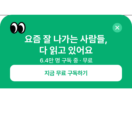
매주 화요일 아침,
요즘 잘 나가는 사람들,
마케팅 감각을 깨워 드릴게요!
다 읽고 있어요
65,043명의 마케터를 성장시키는 뉴스레터
뉴스레터 구독하기
6.4만 명 구독 중 · 무료
지금 무료 구독하기
NHN AD
오픈애즈란
공지사항
제휴문의
인사이터 신청
뉴스레터
광고안내
경기도 성남시 분당구 대왕판교로645번길 16
대표 : 심도섭