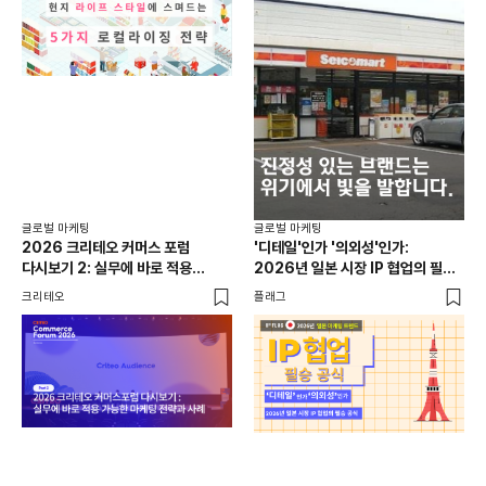
글로
일본
선택
SN
플래
글로벌 마케팅
글로벌 마케팅
2026 크리테오 커머스 포럼
'디테일'인가 '의외성'인가:
다시보기 2: 실무에 바로 적용
2026년 일본 시장 IP 협업의 필승
가능한 마케팅 전략과 사례
공식
크리테오
플래그