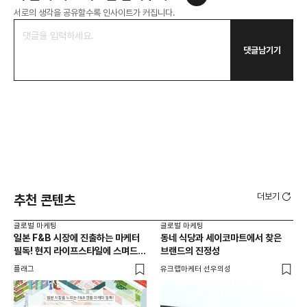
서로의 생각을 공유할수록 인사이트가 커집니다.
댓글남기기
더보기
추천 콘텐츠
글로벌 마케팅
글로벌 마케팅
글로
일본 F&B 시장에 진출하는 마케터
동네 식당과 세이코마트에서 찾은
아마
필독! 현지 라이프스타일에 스며드는
브랜드의 진정성
'O
5가지 로컬라이징 전략
플래그
유크랩마케터 선우의성
피처