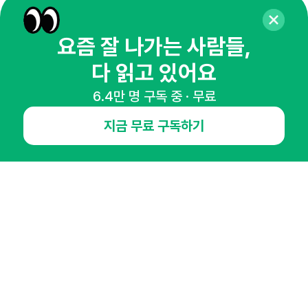
매주 화요일 아침,
요즘 잘 나가는 사람들,
마케팅 감각을 깨워 드릴게요!
65,043명의 마케터를 성장시키는 뉴스레터
다 읽고 있어요
뉴스레터 구독하기
6.4만 명 구독 중 · 무료
지금 무료 구독하기
NHN AD
오픈애즈란
공지사항
제휴문의
인사이터 신청
뉴스레터
광고안내
경기도 성남시 분당구 대왕판교로645번길 16
대표 : 심도섭
사업자등록번호 : 144-81-27690(
사업자정보확인
)
통신판매업신고번호 : 2014-경기성남-1023
호스팅서비스사업자 : 오픈애즈