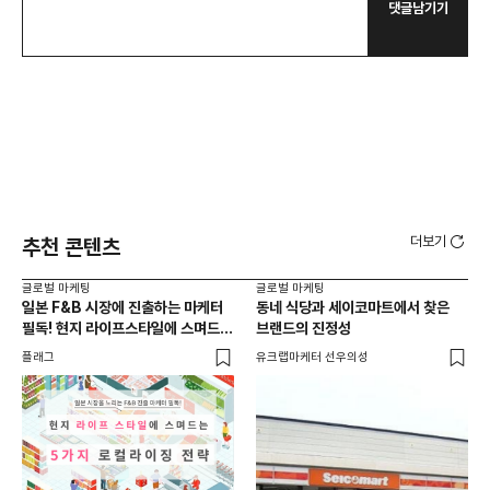
댓글남기기
더보기
추천 콘텐츠
글로벌 마케팅
글로벌 마케팅
글로
일본 F&B 시장에 진출하는 마케터
동네 식당과 세이코마트에서 찾은
아마
필독! 현지 라이프스타일에 스며드는
브랜드의 진정성
'O
5가지 로컬라이징 전략
플래그
유크랩마케터 선우의성
피처