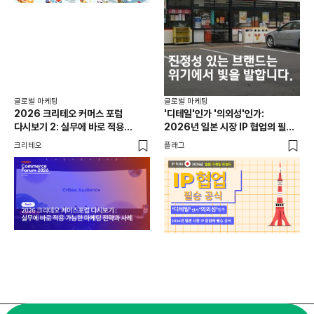
글로
일본
선택
SN
플래
글로벌 마케팅
글로벌 마케팅
2026 크리테오 커머스 포럼
'디테일'인가 '의외성'인가:
다시보기 2: 실무에 바로 적용
2026년 일본 시장 IP 협업의 필승
가능한 마케팅 전략과 사례
공식
크리테오
플래그