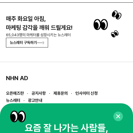
매주 화요일 아침,
마케팅 감각을 깨워 드릴게요!
65,043명의 마케터를 성장시키는 뉴스레터
뉴스레터 구독하기
NHN AD
오픈애즈란
공지사항
제휴문의
인사이터 신청
뉴스레터
광고안내
경기도 성남시 분당구 대왕판교로645번길 16
대표 : 심도섭
사업자등록번호 : 144-81-27690(
사업자정보확인
)
요즘 잘 나가는 사람들,
통신판매업신고번호 : 2014-경기성남-1023