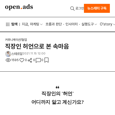
뉴스레터 구독
로그인
탐색
지금, 마케팅
흐름과 판단
인사이터
실행도구
O'story
커뮤니케이션/협업
직장인 허언으로 본 속마음
스테르담
2021.11.15 12:00
1595
0
0
0
직장인의 '허언'
어디까지 알고 계신가요?