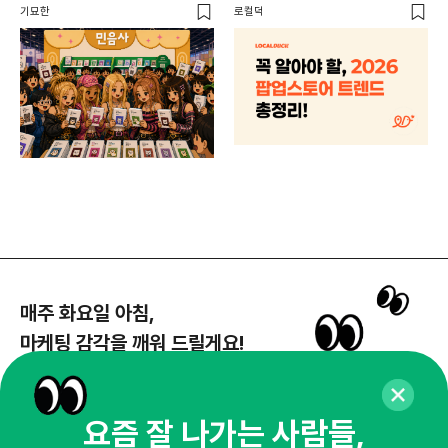
할 트렌드 4가지
DX
기묘한
로컬덕
매주 화요일 아침,
마케팅 감각을 깨워 드릴게요!
65,043명의 마케터를 성장시키는 뉴스레터
뉴스레터 구독하기
요즘 잘 나가는 사람들,