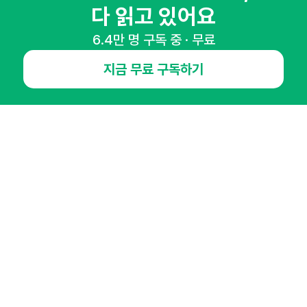
다 읽고 있어요
6.4만 명 구독 중 · 무료
NHN AD
지금 무료 구독하기
오픈애즈란
공지사항
제휴문의
인사이터 신청
뉴스레터
광고안내
경기도 성남시 분당구 대왕판교로645번길 16
대표 : 심도섭
사업자등록번호 : 144-81-27690(
사업자정보확인
)
통신판매업신고번호 : 2014-경기성남-1023
호스팅서비스사업자 : 오픈애즈
서비스•광고 문의 :
1800-2198
이메일 :
openads@openads.co.kr
이용약관
개인정보처리방침
instagram
thread
kakaotalk