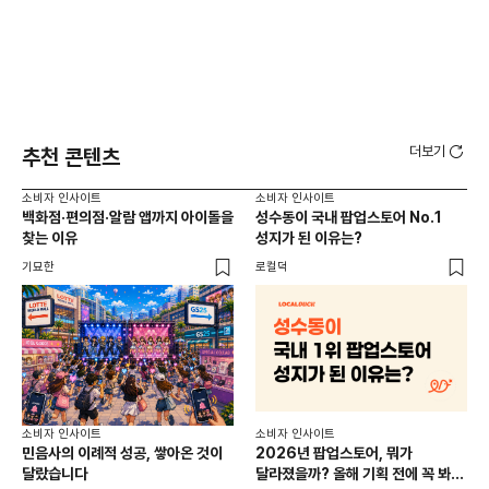
더보기
추천 콘텐츠
소비자 인사이트
소비자 인사이트
소비
백화점·편의점·알람 앱까지 아이돌을
성수동이 국내 팝업스토어 No.1
외국
찾는 이유
성지가 된 이유는?
남
이
기묘한
로컬덕
썸트
소비
소비자 인사이트
소비자 인사이트
CR
민음사의 이례적 성공, 쌓아온 것이
2026년 팝업스토어, 뭐가
개
달랐습니다
달라졌을까? 올해 기획 전에 꼭 봐야