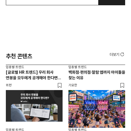
더보기
추천 콘텐츠
업종별 트렌드
업종별 트렌드
업종
[글로벌 HR 트렌드] 우리 회사
백화점·편의점·알람 앱까지 아이돌을
드라
연봉을 모두에게 공개해야 한다면? |
찾는 이유
진
급여 투명성 법, 해외 사례, 연봉
위펀
기묘한
기묘
공개, 채용 공고
업종별 트렌드
업종별 트렌드
업종