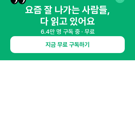
요즘 잘 나가는 사람들,
다 읽고 있어요
6.4만 명 구독 중 · 무료
NHN AD
지금 무료 구독하기
오픈애즈란
공지사항
제휴문의
인사이터 신청
뉴스레터
광고안내
경기도 성남시 분당구 대왕판교로645번길 16
대표 : 심도섭
사업자등록번호 : 144-81-27690(
사업자정보확인
)
통신판매업신고번호 : 2014-경기성남-1023
호스팅서비스사업자 : 오픈애즈
서비스•광고 문의 :
1800-2198
이메일 :
openads@openads.co.kr
이용약관
개인정보처리방침