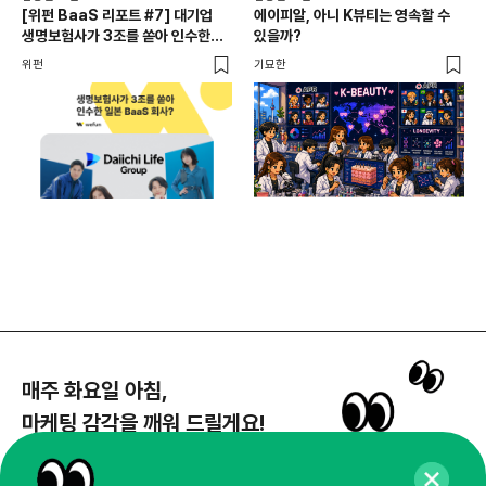
[위펀 BaaS 리포트 #7] 대기업
에이피알, 아니 K뷰티는 영속할 수
민음
생명보험사가 3조를 쏟아 인수한
있을까?
달
일본 BaaS 회사의 정체는?
위펀
기묘한
기묘
매주 화요일 아침,
마케팅 감각을 깨워 드릴게요!
65,043명의 마케터를 성장시키는 뉴스레터
뉴스레터 구독하기