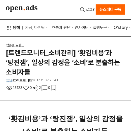
뉴스레터 구독
로그인
탐색
지금, 마케팅
흐름과 판단
인사이터
실행도구
O'story
업종별 트렌드
[트렌드모니터_소비관리] ‘홧김비용’과
‘탕진잼’, 일상의 감정을 ‘소비’로 분출하는
소비자들
트렌드모니터
2017.11.07 23:41
13123
0
2
0
‘홧김비용’과 ‘탕진잼’, 일상의 감정을