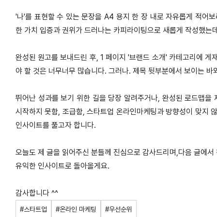
'
나
'
를 표현할 수 있는 문장을
A4
용지 한 장 내로 자유롭게 적어
한 가치 입증과 권위가 드러나는 카피라이팅으로 새롭게 작성했는
완성된 원고를 보내드린 후
, 1
페이지
'
브랜드 소개
'
카테고리에 게
야 할 것은 너무너무 많습니다
.
그러나
.
제목 뒷부분에서 보이는 바
뛰어난 성과를 보기 위한 길을 당장 알려주거나
,
완성된 로드맵을 
시작하지 못함
,
조급함
,
스타트업 온라인마케팅과 방향성이 맞지 않
인사이트를 풀고자 합니다
.
오늘도 제 글을 읽어주신 분들께 진심으로 감사드리며
,
다음 글에서
유익한 인사이트로 돌아올게요
.
감사합니다
^^
#스타트업
#온라인 마케팅
#우선순위