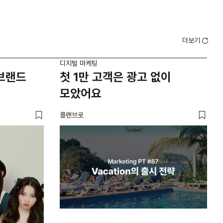
더보기
디지털 마케팅
디지
'브랜드
첫 1만 고객은 광고 없이
브
모았어요
브
플랜브로
유크