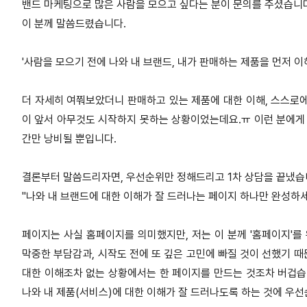
밴드 마케팅으로 많은 사람을 모으고 싶다는 분이 문의를 주셨습니
이 분께 말씀드렸습니다
.
'
사람을 모으기 전에 나와 내 브랜드
,
내가 판매하는 제품을 먼저 
더 자세히 여쭤보았더니 판매하고 있는 제품에 대한 이해
,
스스로에
이 앞서 아무것도 시작하지 못하는 상황이었는데요
.ㅠ
이런 분에게
간만 낭비될 뿐입니다
.
결론부터 말씀드리자면
,
우선순위만 정해드리고
1
차 상담을 끝냈
"
나와 내 브랜드에 대한 이해가 잘 드러나는 페이지 하나만 완성하
페이지는 사실 홈페이지를 의미했지만
,
저는 이 분께
'
홈페이지
'
를
막중한 부담감과
,
시작도 전에 또 깊은 고민에
빠질 것이 선했기 
대한 이해조차 없는 상황에서는 한 페이지를 만드는 것조차 버겁
나와 내 제품
(
서비스
)
에 대한 이해가 잘 드러나도록 하는 것에 우