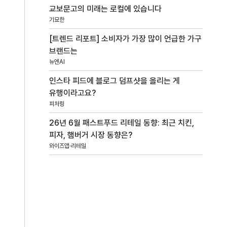
교보문고의 미래는 로컬에 있습니다
기묘한
[트렌드 리포트] 소비자가 가장 많이 언급한 가구
브랜드는
뉴엔AI
인스타 피드에 블로그 덤프샷을 올리는 게
유행이라고요?
피처링
26년 6월 패스트푸드 리테일 동향: 최근 치킨,
피자, 햄버거 시장 동향은?
와이즈앱·리테일