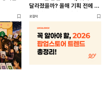
달라졌을까? 올해 기획 전에 꼭
남
봐야 할 트렌드 4가지
뜨
로컬덕
썸트