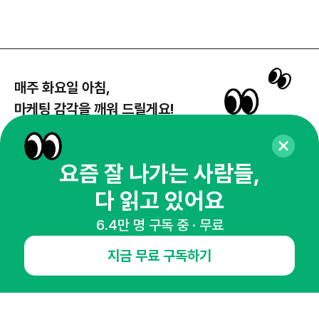
매주 화요일 아침,
마케팅 감각을 깨워 드릴게요!
65,043명의 마케터를 성장시키는 뉴스레터
뉴스레터 구독하기
요즘 잘 나가는 사람들,
다 읽고 있어요
6.4만 명 구독 중 · 무료
NHN AD
지금 무료 구독하기
오픈애즈란
공지사항
제휴문의
인사이터 신청
뉴스레터
광고안내
경기도 성남시 분당구 대왕판교로645번길 16
대표 : 심도섭