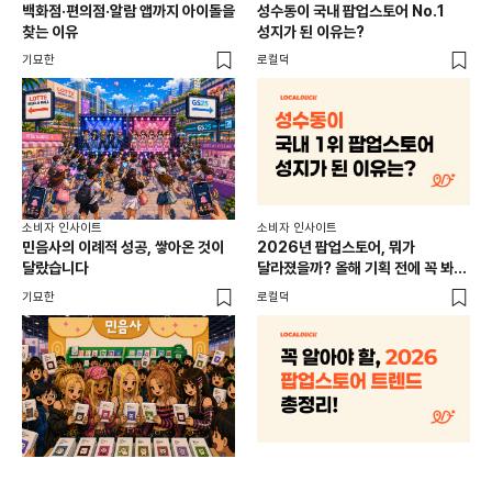
백화점·편의점·알람 앱까지 아이돌을
성수동이 국내 팝업스토어 No.1
외국
찾는 이유
성지가 된 이유는?
남
이
기묘한
로컬덕
썸트
소비
소비자 인사이트
소비자 인사이트
CR
민음사의 이례적 성공, 쌓아온 것이
2026년 팝업스토어, 뭐가
개
달랐습니다
달라졌을까? 올해 기획 전에 꼭 봐야
할 트렌드 4가지
DX
기묘한
로컬덕