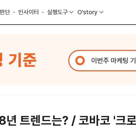
 판단
인사이터
실행도구
O'story
8년 트렌드는? / 코바코 '