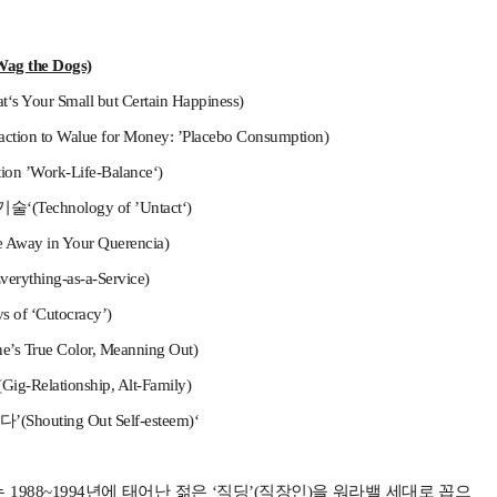
ag the Dogs)
r Small but Certain Happiness)
to Walue for Money: ’Placebo Consumption)
n ’Work-Life-Balance‘)
echnology of ’Untact‘)
ay in Your Querencia)
thing-as-a-Service)
of ‘Cutocracy’)
rue Color, Meanning Out)
lationship, Alt-Family)
uting Out Self-esteem)‘
 1988~1994년에 태어난 젊은 ‘직딩’(직장인)을 워라밸 세대로 꼽으