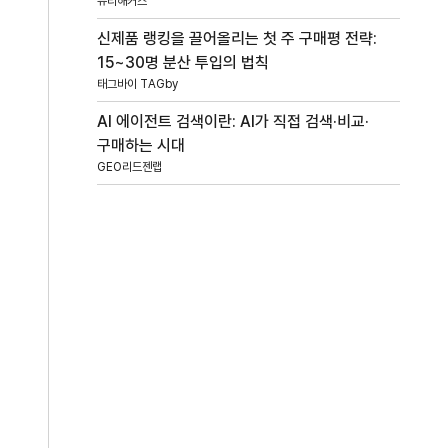
뷰티해커스
신제품 랭킹을 끌어올리는 첫 주 구매평 전략:
15~30명 분산 투입의 법칙
태그바이 TAGby
AI 에이전트 검색이란: AI가 직접 검색·비교·
구매하는 시대
GEO리드젠랩