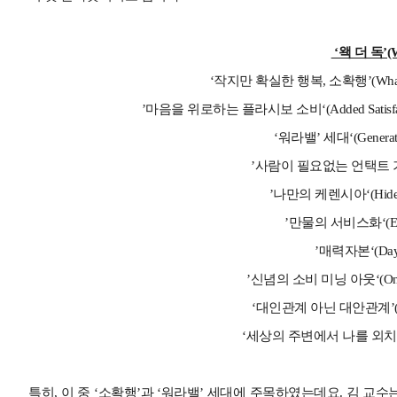
‘왝 더 독’(W
‘작지만 확실한 행복, 소확행’(What‘s You
’마음을 위로하는 플라시보 소비‘(Added Satisfaction 
‘워라밸’ 세대‘(Generatio
’사람이 필요없는 언택트 기술‘(T
’나만의 케렌시아‘(Hide Aw
’만물의 서비스화‘(Every
’매력자본‘(Days 
’신념의 소비 미닝 아웃‘(One’s T
‘대인관계 아닌 대안관계’(Gig-Re
‘세상의 주변에서 나를 외치다’(Sho
특히, 이 중 ‘소확행’과 ‘워라밸’ 세대에 주목하였는데요. 김 교수는