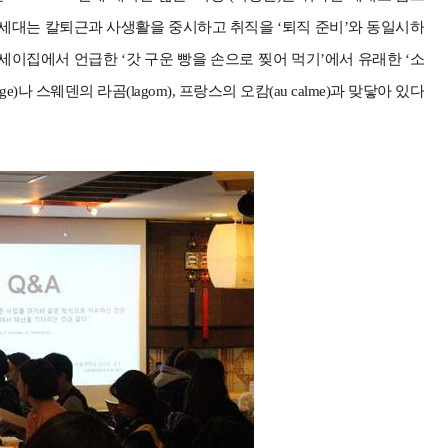
라밸 세대는 칼퇴근과 사생활을 중시하고 취직을 ‘퇴직 준비’와 동일시하
이집에서 언급한 ‘갓 구운 빵을 손으로 찢어 먹기’에서 유래한 ‘소
 스웨덴의 라곰(lagom), 프랑스의 오캄(au calme)과 맞닿아 있다