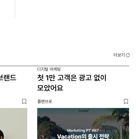
더보기
디지털 마케팅
디지
'브랜드
첫 1만 고객은 광고 없이
브
모았어요
브
플랜브로
유크