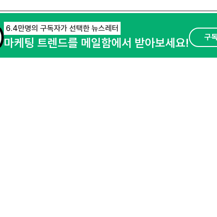
6.4만명의 구독자가 선택한 뉴스레터
구
마케팅 트렌드를 메일함에서 받아보세요!
오픈애즈란
공지사항
제휴문의
경기도 성남시 분당구 대왕판교로645번길 16
사업자등록번호 : 144-81-27690(
사업자정
호스팅서비스사업자 : 오픈애즈
서비스•광고 
이용약관
개인정보처리방침