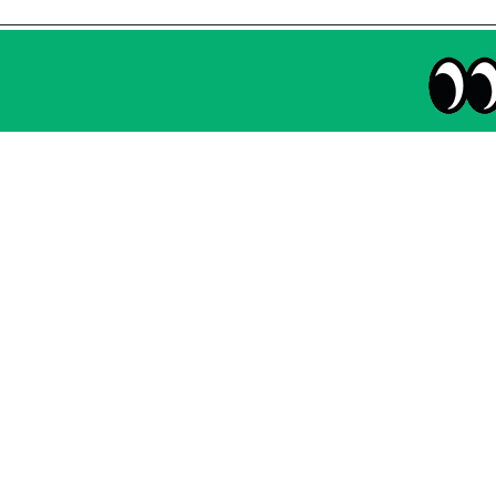
매주 화요일 아침,
마케팅 감각을 깨워 드릴게요!
65,043명의 마케터를 성장시키는 뉴스레터
NHN AD