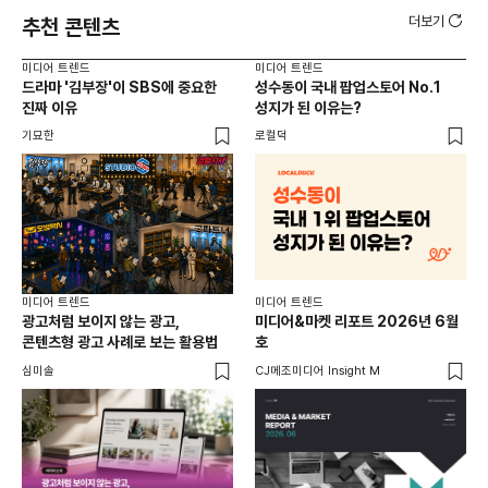
더보기
추천 콘텐츠
미디어 트렌드
미디어 트렌드
미디
드라마 '김부장'이 SBS에 중요한
성수동이 국내 팝업스토어 No.1
요
진짜 이유
성지가 된 이유는?
않습
유튜
기묘한
로컬덕
유광
미디어 트렌드
미디어 트렌드
미디
광고처럼 보이지 않는 광고,
미디어&마켓 리포트 2026년 6월
연령
콘텐츠형 광고 사례로 보는 활용법
호
타
꾸밈
심미솔
CJ메조미디어 Insight M
DM
함께
각