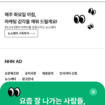
매주 화요일 아침,
마케팅 감각을 깨워 드릴게요!
65,043명의 마케터를 성장시키는 뉴스레터
뉴스레터 구독하기
NHN AD
오픈애즈란
공지사항
제휴문의
인사이터 신청
뉴스레터
광고안내
경기도 성남시 분당구 대왕판교로645번길 16
대표 : 심도섭
사업자등록번호 : 144-81-27690(
사업자정보확인
)
요즘 잘 나가는 사람들,
통신판매업신고번호 : 2014-경기성남-1023