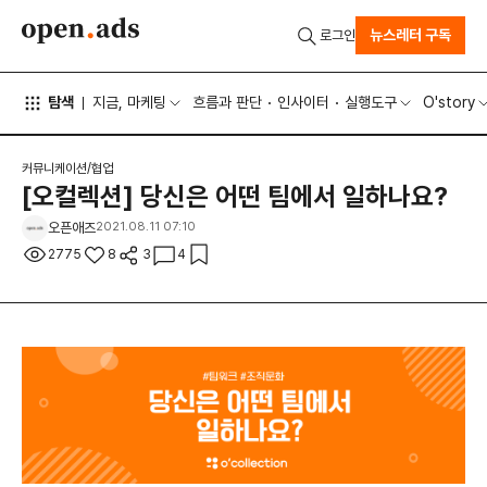
뉴스레터 구독
로그인
탐색
지금, 마케팅
흐름과 판단
인사이터
실행도구
O'story
커뮤니케이션/협업
[오컬렉션] 당신은 어떤 팀에서 일하나요?
오픈애즈
2021.08.11 07:10
2775
8
3
4